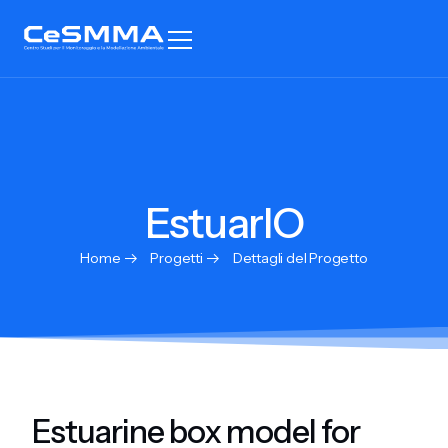
EstuarIO
Home
Progetti
Dettagli del Progetto
Estuarine box model for