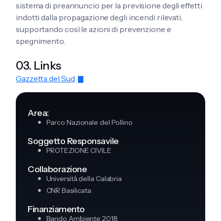
sistema di preannuncio per la previsione degli effetti
indotti dalla propagazione degli incendi rilevati,
supportando così le azioni di prevenzione e
spegnimento
.
03. Links
Gazzetta del Sud
Area:
Parco Nazionale del Pollino
Soggetto Responsavile
PROTEZIONE CIVILE
Collaborazione
Università della Calabria
CNR Basilicata
Finanziamento
Bando Ambiente 2018